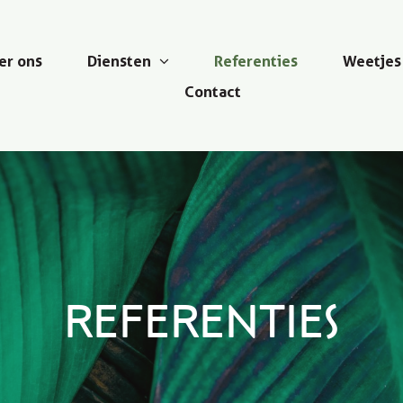
er ons
Diensten
Referenties
Weetjes
Contact
Referenties