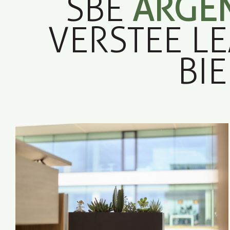
SBE
ARGE
VERSTEE L
BI