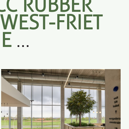
CC RUBBER
WEST-FRIET
NE
…