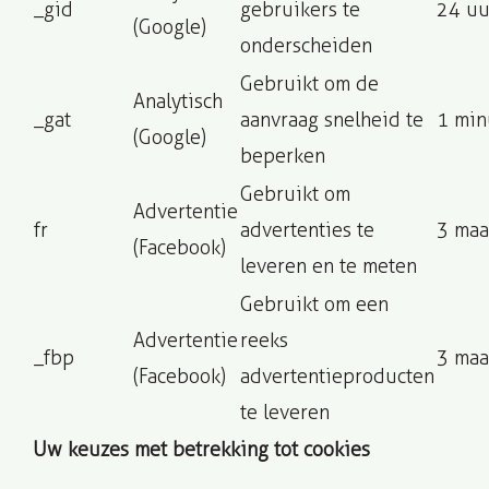
_gid
gebruikers te
24 uu
(Google)
onderscheiden
Gebruikt om de
Analytisch
_gat
aanvraag snelheid te
1 min
(Google)
beperken
Gebruikt om
Advertentie
fr
advertenties te
3 ma
(Facebook)
leveren en te meten
Gebruikt om een
Advertentie
reeks
_fbp
3 ma
(Facebook)
advertentieproducten
te leveren
Uw keuzes met betrekking tot cookies