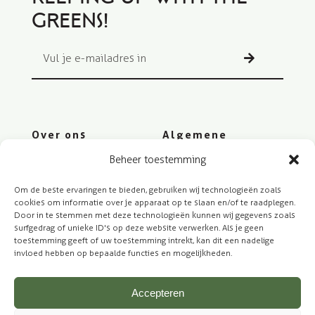
greens!
Over ons
Algemene
voorwaarden
Beheer toestemming
Plantenweetjes
Privacybeleid
Diensten
Om de beste ervaringen te bieden, gebruiken wij technologieën zoals
Cookiebeleid
cookies om informatie over je apparaat op te slaan en/of te raadplegen.
Contact
Door in te stemmen met deze technologieën kunnen wij gegevens zoals
Cookiebeleid (EU)
surfgedrag of unieke ID's op deze website verwerken. Als je geen
toestemming geeft of uw toestemming intrekt, kan dit een nadelige
invloed hebben op bepaalde functies en mogelijkheden.
Accepteren
© 2024. Web by