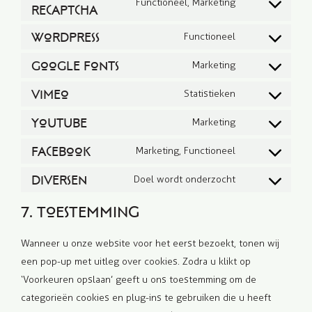
Functioneel, Marketing
reCAPTCHA
Consent
to
WordPress
Functioneel
Consent
service
Google Fonts
to
Marketing
google-
Consent
service
recaptcha
Vimeo
to
Statistieken
wordpress
Consent
service
YouTube
to
Marketing
google-
Consent
service
fonts
Facebook
to
Marketing, Functioneel
vimeo
Consent
service
Diversen
to
Doel wordt onderzocht
youtube
Consent
service
to
7. Toestemming
facebook
service
diversen
Wanneer u onze website voor het eerst bezoekt, tonen wij
een pop-up met uitleg over cookies. Zodra u klikt op
‘Voorkeuren opslaan’ geeft u ons toestemming om de
categorieën cookies en plug-ins te gebruiken die u heeft