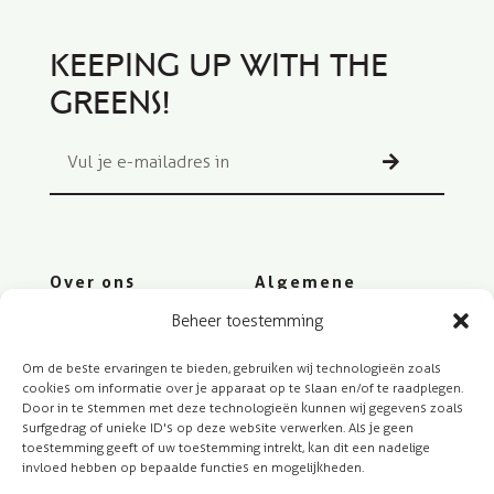
Keeping up with the
greens!
Over ons
Algemene
voorwaarden
Beheer toestemming
Plantenweetjes
Privacybeleid
Diensten
Om de beste ervaringen te bieden, gebruiken wij technologieën zoals
Cookiebeleid
cookies om informatie over je apparaat op te slaan en/of te raadplegen.
Contact
Door in te stemmen met deze technologieën kunnen wij gegevens zoals
Cookiebeleid (EU)
surfgedrag of unieke ID's op deze website verwerken. Als je geen
toestemming geeft of uw toestemming intrekt, kan dit een nadelige
invloed hebben op bepaalde functies en mogelijkheden.